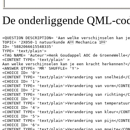
De onderliggende QML-cod
<QUESTION DESCRIPTION= 'Aan welke verschijnselen kan je
TOPIC= '2X050-1 natuurkunde A Mechanica 1' 

ID= '5882066615548335'  

TYPE= 'text/plain'>

<TAG NAME= 'Auteur'>Henk Goudappel AOC de GroeneWelle</
<CONTENT TYPE= 'text/plain' >

Aan welke verschijnselen kan je een kracht herkennen?</
<ANSWER QTYPE= 'MR' SHUFFLE= 'Y'>

<CHOICE ID= '0'>

<CONTENT TYPE= 'text/plain'>Verandering van snelheid</C
<CHOICE ID= '1'>

<CONTENT TYPE= 'text/plain'>Verandering van vorm</CONTE
<CHOICE ID= '2'>

<CONTENT TYPE= 'text/plain'>Verandering van richting</C
<CHOICE ID= '3'>

<CONTENT TYPE= 'text/plain'>Verandering van temperatuur
<CHOICE ID= '4'>

<CONTENT TYPE= 'text/plain'>Verandering van kleur</CONT
<CHOICE ID= '5'>

<CONTENT TYPE= 'text/plain'>Verandering van pijn</CONTE
<CHOICE ID= '6'>

<CONTENT TYPE= 'text/plain'>Verandering van moeite</CON