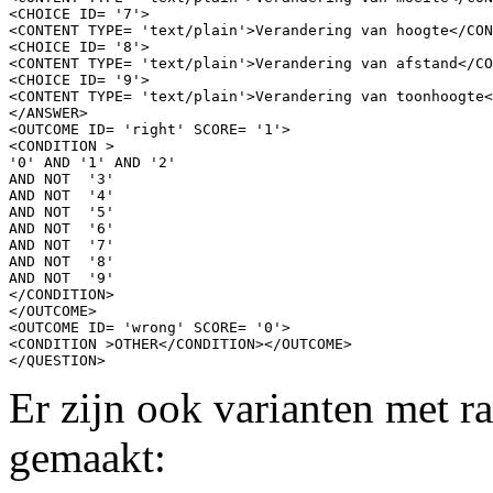
<CHOICE ID= '7'>

<CONTENT TYPE= 'text/plain'>Verandering van hoogte</CON
<CHOICE ID= '8'>

<CONTENT TYPE= 'text/plain'>Verandering van afstand</CO
<CHOICE ID= '9'>

<CONTENT TYPE= 'text/plain'>Verandering van toonhoogte<
</ANSWER>

<OUTCOME ID= 'right' SCORE= '1'>

<CONDITION >

'0' AND '1' AND '2' 

AND NOT  '3' 

AND NOT  '4' 

AND NOT  '5' 

AND NOT  '6' 

AND NOT  '7' 

AND NOT  '8' 

AND NOT  '9' 

</CONDITION>

</OUTCOME>

<OUTCOME ID= 'wrong' SCORE= '0'>

<CONDITION >OTHER</CONDITION></OUTCOME>

Er zijn ook varianten met r
gemaakt: