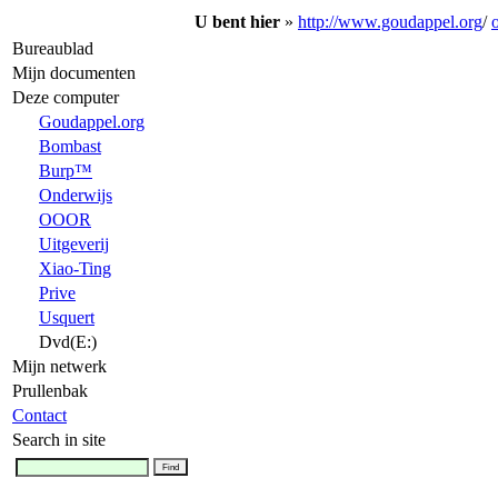
U bent hier
»
http://www.goudappel.org
/
Bureaublad
Mijn documenten
Deze computer
Goudappel.org
Bombast
Burp™
Onderwijs
OOOR
Uitgeverij
Xiao-Ting
Prive
Usquert
Dvd(E:)
Mijn netwerk
Prullenbak
Contact
Search in site