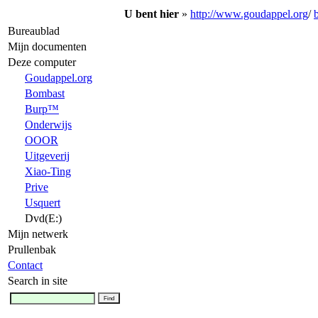
U bent hier
»
http://www.goudappel.org
/
Bureaublad
Mijn documenten
Deze computer
Goudappel.org
Bombast
Burp™
Onderwijs
OOOR
Uitgeverij
Xiao-Ting
Prive
Usquert
Dvd(E:)
Mijn netwerk
Prullenbak
Contact
Search in site