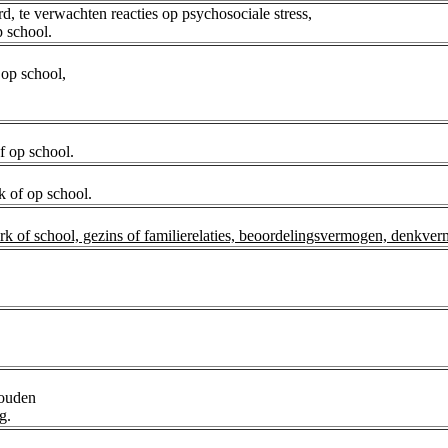
, te verwachten reacties op psychosociale stress,
p school.
 op school,
f op school.
k of op school.
erk of school, gezins of familierelaties, beoordelingsvermogen, denkve
houden
g.