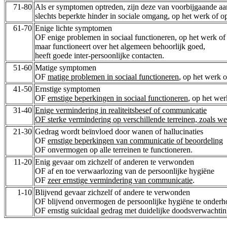
71-80
Als er symptomen optreden, zijn deze van voorbijgaande aard
slechts beperkte hinder in sociale omgang, op het werk of o
61-70
Enige lichte symptomen
OF enige problemen in sociaal functioneren, op het werk of
maar functioneert over het algemeen behoorlijk goed,
heeft goede inter-persoonlijke contacten.
51-60
Matige symptomen
OF
matige problemen in sociaal functioneren
, op het werk o
41-50
Ernstige symptomen
OF
ernstige beperkingen in sociaal functioneren
, op het wer
31-40
Enige vermindering in realiteitsbesef of communicatie
OF sterke vermindering op verschillende terreinen, zoals w
21-30
Gedrag wordt beïnvloed door wanen of hallucinaties
OF
ernstige beperkingen van communicatie of beoordeling
OF onvermogen op alle terreinen te functioneren.
11-20
Enig gevaar om zichzelf of anderen te verwonden
OF af en toe verwaarlozing van de persoonlijke hygiëne
OF
zeer ernstige vermindering van communicatie
.
1-10
Blijvend gevaar zichzelf of andere te verwonden
OF blijvend onvermogen de persoonlijke hygiëne te onder
OF ernstig suïcidaal gedrag met duidelijke doodsverwachtin